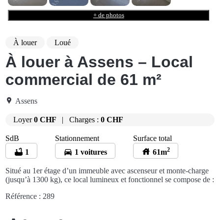
+ de photos
À louer
Loué
À louer à Assens – Local
commercial de 61 m²
Assens
Loyer
0 CHF
|
Charges :
0 CHF
SdB
Stationnement
Surface total
2
1
1 voitures
61m
Situé au 1er étage d’un immeuble avec ascenseur et monte-charge
(jusqu’à 1300 kg), ce local lumineux et fonctionnel se compose de :
Référence : 289