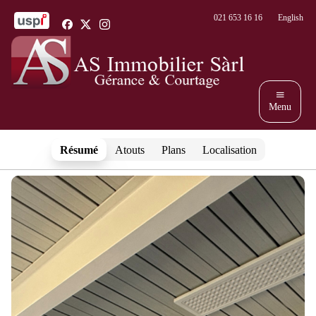
Panneau de gestion des cookies
021 653 16 16
English
Menu
Accueil
Résumé
Atouts
Plans
Localisation
Services
À louer
À vendre
À propos