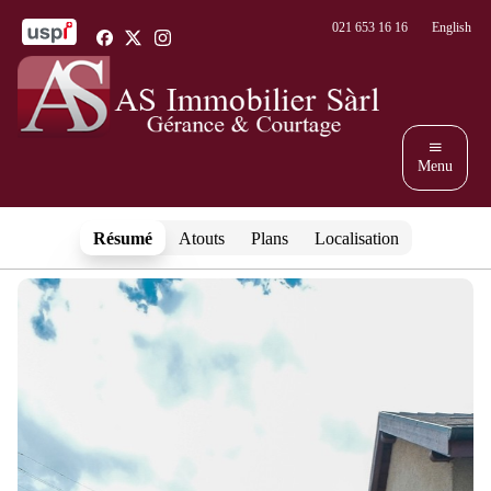
Panneau de gestion des cookies
021 653 16 16
English
Menu
Accueil
Résumé
Atouts
Plans
Localisation
Services
À louer
À vendre
À propos